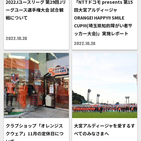
2022Jユースリーグ 第29回Jリ
「NTTドコモ presents 第15
ーグユース選手権大会 試合観
回大宮アルディージャ
戦について
ORANGE! HAPPY!! SMILE
CUP!!!(埼玉県知的障がい者サ
ッカー大会)」実施レポート
2022.10.26
2022.10.26
クラブショップ「オレンジス
大宮アルディージャを愛するす
クウェア」11月の定休日につ
べてのみなさまへ