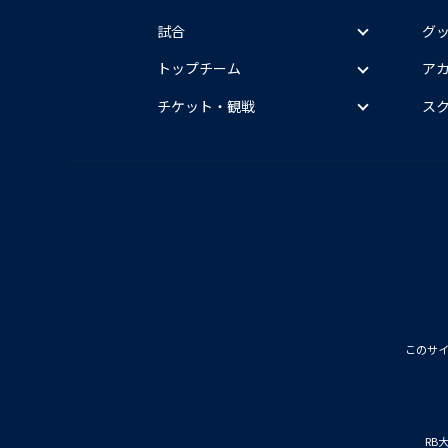
試合
グ
トップチーム
ア
チケット・観戦
ス
このサ
RB