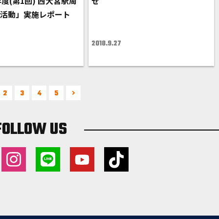
度(第1回) 西大宮駅周
せ
ン活動」実施レポート
2018.9.27
2
3
4
5
FOLLOW US