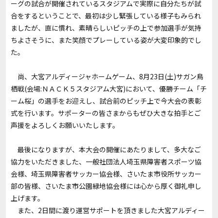
ーグの試合が開催されているスタジアムで実際に自分たちが試
合をするということで、最初は少し緊張している様子もみられ
ましたが、直に慣れ、素晴らしいピッチの上で参加選手が気持
ちよさそうに、また笑顔でプレーしている姿が大変印象的でし
た。
尚、大宮アルディージャホームゲーム、8月23日(土)サガン鳥
栖戦(会場:ＮＡＣＫ５スタジアム大宮)において、優勝チーム「チ
ーム桜」の選手をお迎えし、試合前のピッチ上で今大会の表彰
式を行います。サポーターの皆さまからもぜひ大きな拍手とご
声援をよろしくお願いいたします。
最後になりますが、本大会の開催にあたりまして、多大なご
協力をいただきました、一般社団法人埼玉県障害者スポーツ協
会様、埼玉県障害者サッカー協会様、さいたま市役所サッカー
部の皆様、さいたま市公園緑地協会様には心から厚く御礼申し
上げます。
また、2日間に渡り運営サポートを頂きました大宮アルディー