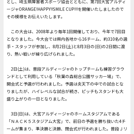
とし、埼玉県障害者スポーツ協会とともに、第7回大宮アルディ
ージャORANGE!HAPPY!!SMILE CUP!!!を開催いたしましたので
その模様をお伝えいたします。
この大会は、2008年より毎年1回開催しており、今年で7回目
となりました。今大会では県内各地から16チーム、約310名の選
手・スタッフが参加し、8月2日(土)と8月3日の(日)の2日間に渡
り、熱い戦いが繰り広げられました。
2日(土)は、普段アルディージャのトップチームも練習グラウ
ンドとして利用している「秋葉の森総合公園サッカー場」で、
開会式と予選が行われました。予選は炎天下の中での試合とな
りましたが、ハイレベルな試合が続き、ピッチもスタンドも大
盛り上がりの一日となりました。
3日(日)は、大宮アルディージャのホームスタジアムである
「ＮＡＣＫ５スタジアム大宮」で、前日の予選を勝ち抜いた4チ
ームが集まり、準決勝と決勝、閉会式が行われました。普段Ｊリ