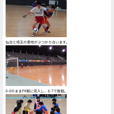
仙台と埼玉の意地がぶつかり合います。
0-0のままPK戦に突入し、6-7で敗戦。