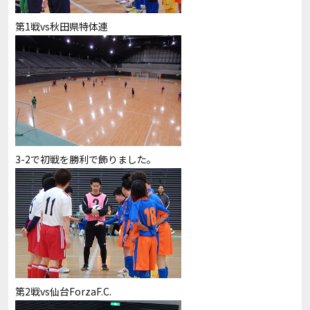
第1戦vs秋田県特体連
3-2で初戦を勝利で飾りました。
第2戦vs仙台ForzaF.C.