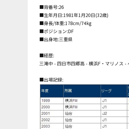
■背番号:26
■生年月日:1981年1月20日(32歳)
■身長/体重:178cm/74kg
■ポジション:DF
■出身地:三重県
■経歴:
三滝中 - 四日市四郷高 - 横浜F・マリノス 
■出場記録: