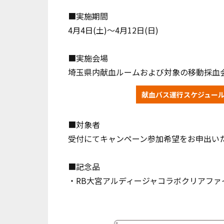
■実施期間
4月4日(土)〜4月12日(日)
■実施会場
埼玉県内献血ルームおよび対象の移動採血
献血バス運行スケジュー
■対象者
受付にてキャンペーン参加希望をお申出い
■記念品
・RB大宮アルディージャコラボクリアファ