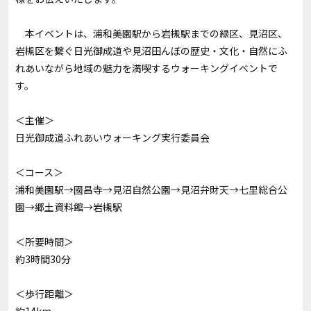
本イベントは、浦和美園駅から岩槻駅までの緑区、見沼区、
岩槻区を繋ぐ日光御成道や見沼田んぼの歴史・文化・自然にふ
れあいながら地域の魅力を満喫するウォーキングイベントで
す。
＜主催＞
日光御成道ふれあいウォーキング実行委員会
＜コース＞
浦和美園駅→國昌寺→見沼自然公園→見沼弁財天→七里総合公
園→郷土資料館→岩槻駅
＜所要時間＞
約3時間30分
＜歩行距離＞