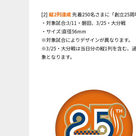
[2]
縦2列達成
先着250名さまに「創立25
・対象試合:3/11・磐田、3/25・大分戦
・サイズ:直径56mm
※対象試合によりデザインが異なります。
※3/25・大分戦は当日分の縦1列を含む
象となります。