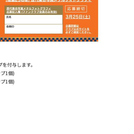
プを付与します。
プ1個)
プ1個)