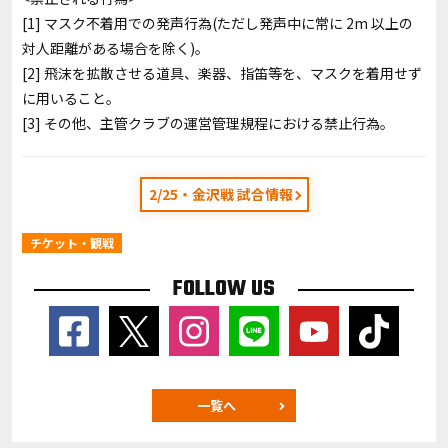
[1] マスク不着用での発声行為(ただし発声中に常に 2m 以上の
対人距離がある場合を除く)。
[2] 飛沫を拡散させる道具、楽器、指笛等を、マスクを着用せず
に用いること。
[3] その他、主管クラブの運営管理規程における禁止行為。
2/25・金沢戦 試合情報
チケット・観戦
FOLLOW US
一覧へ