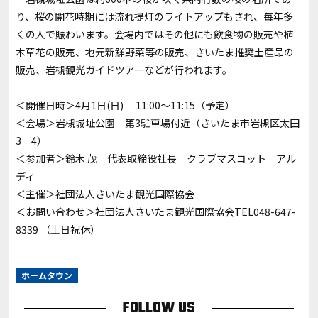
り、桜の開花時期には流れ提灯のライトアップもされ、毎年多
くの人で賑わいます。会場内ではその他にも飲食物の販売や植
木草花の販売、地元新鮮野菜等の販売、さいたま推奨土産品の
販売、岩槻観光ガイドツアーなどが行われます。
＜開催日時＞4月1日(日) 11:00～11:15（予定）
＜会場＞岩槻城址公園 第3駐車場付近（さいたま市岩槻区太田
3‐4）
＜参加者＞鈴木 茂 代表取締役社長 クラブマスコット アル
ディ
＜主催＞社団法人さいたま観光国際協会
＜お問い合わせ＞社団法人さいたま観光国際協会TEL048-647-
8339 （土日祝休）
ホームタウン
FOLLOW US