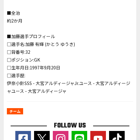
■全治
約2か月
■加藤選手プロフィール
□選手名:加藤 有輝 (かとう ゆうき)
□背番号:32
□ポジション:GK
□生年月日:1997年9月20日
□選手歴:
伊奈小針SSS - 大宮アルディージャJr.ユース - 大宮アルディージ
ャユース - 大宮アルディージャ
チーム
FOLLOW US