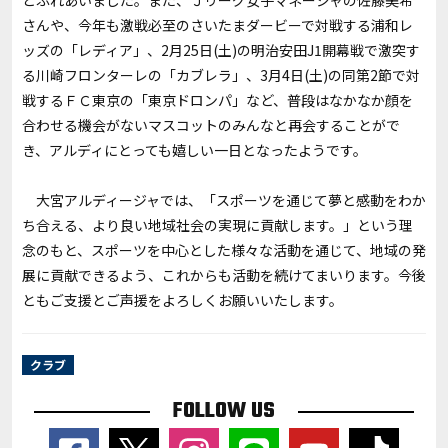
とふれあいました。また、Ｊリーグ女子マネージャの佐藤美希
さんや、今年も激戦必至のさいたまダービーで対戦する浦和レ
ッズの「レディア」、2月25日(土)の明治安田J1開幕戦で激突す
る川崎フロンターレの「カブレラ」、3月4日(土)の同第2節で対
戦するＦＣ東京の「東京ドロンパ」など、普段はなかなか顔を
合わせる機会がないマスコットのみんなと再会することがで
き、アルディにとっても嬉しい一日となったようです。
大宮アルディージャでは、「スポーツを通じて夢と感動をわか
ち合える、より良い地域社会の実現に貢献します。」という理
念のもと、スポーツを中心とした様々な活動を通じて、地域の発
展に貢献できるよう、これからも活動を続けてまいります。今後
ともご支援とご声援をよろしくお願いいたします。
クラブ
FOLLOW US