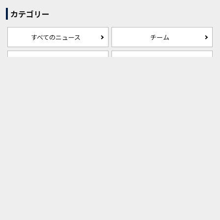
カテゴリー
すべてのニュース
チーム
試合
チケット・観戦
ファンクラブ
グッズ
クラブ
アカデミー
スクール
ホームタウン
パートナー
メディア
RB COURT
WOMEN
パートナーバナー