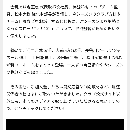
会見では森正志 代表取締役社長、渋谷洋樹 トップチーム監
督、松本大樹 強化本部長が登壇し、今シーズンのクラブ方針や
チーム目標などをお話しするとともに、昨シーズンより継続と
なったスローガン「挑む」について、渋谷監督が込めた思いを
お伝えしました。
続いて、河面旺成 選手、大前元紀 選手、長谷川アーリアジャ
スール 選手、山田陸 選手、茨田陽生 選手、瀬川祐輔 選手の6名
が新ユニホームをまとって登場。一人ずつ自己紹介や今シーズン
の抱負などを語りました。
その後も、新加入選手たちは質疑応答や個別取材など、報道
関係者の皆さまにご取材いただきました。クラブ公式サイト以
外にも、多くのメディアで取り上げていただけると思いますの
で、ぜひチェックしてください!