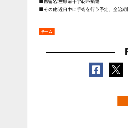
■傷害名:左膝前十字靭帯損傷
■その他:近日中に手術を行う予定。全治
チーム