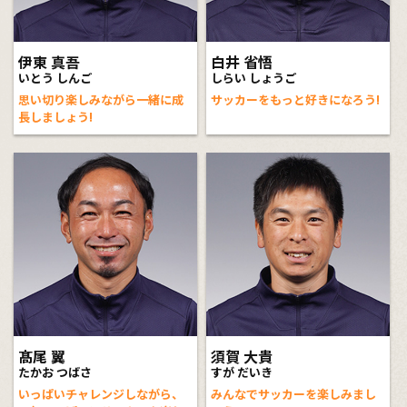
伊東 真吾
白井 省悟
いとう しんご
しらい しょうご
思い切り楽しみながら一緒に成
サッカーをもっと好きになろう!
長しましょう!
髙尾 翼
須賀 大貴
たかお つばさ
すが だいき
いっぱいチャレンジしながら、
みんなでサッカーを楽しみまし