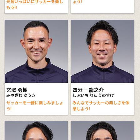
元気いっぱいにサッカーを楽し
ょう!
もう!!
宮澤 勇樹
四分一 龍之介
みやざわ ゆうき
しぶいち りゅうのすけ
サッカーを一緒に楽しみましょ
みんなでサッカーの楽しさを体
う!
感しよう!