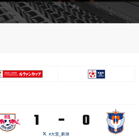
-
1
0
#大宮_新潟