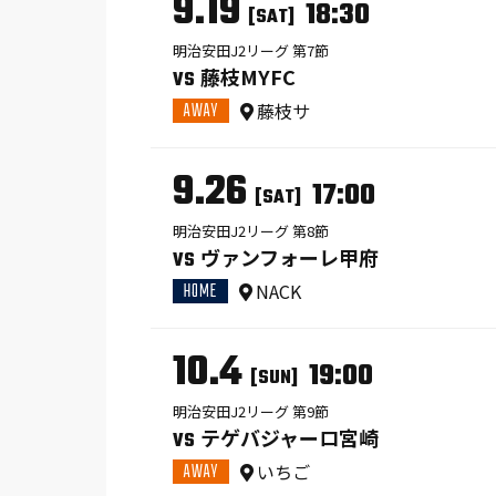
9.19
18:30
[SAT]
明治安田J2リーグ 第7節
藤枝MYFC
VS
AWAY
藤枝サ
9.26
17:00
[SAT]
明治安田J2リーグ 第8節
ヴァンフォーレ甲府
VS
HOME
NACK
10.4
19:00
[SUN]
明治安田J2リーグ 第9節
テゲバジャーロ宮崎
VS
AWAY
いちご