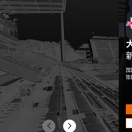
20
19: