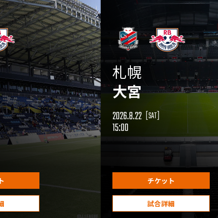
札幌
大宮
2026.8.22
[SAT]
15:00
ト
チケット
細
試合詳細