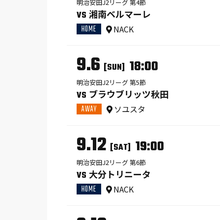
明治安田J2リーグ 第4節
湘南ベルマーレ
VS
HOME
NACK
9.6
18:00
[SUN]
明治安田J2リーグ 第5節
ブラウブリッツ秋田
VS
AWAY
ソユスタ
9.12
19:00
[SAT]
明治安田J2リーグ 第6節
大分トリニータ
VS
HOME
NACK