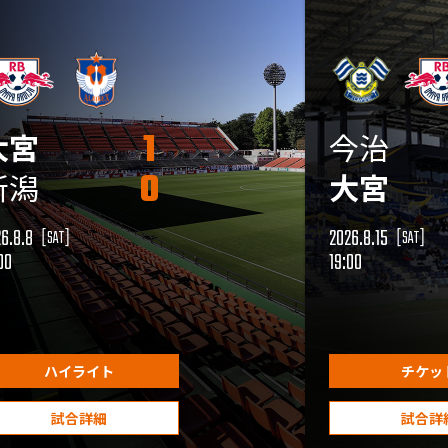
1
大宮
今治
0
新潟
大宮
26.8.8
2026.8.15
[SAT]
[SAT]
00
19:00
ハイライト
チケッ
試合詳細
試合詳