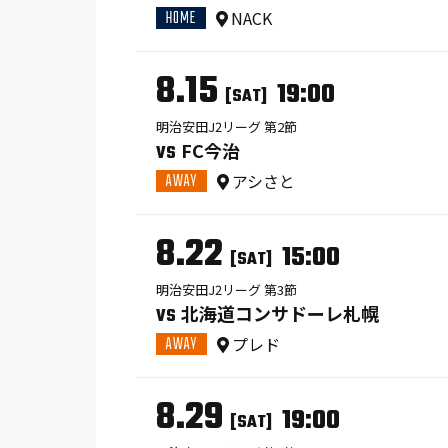
HOME
NACK
8.15
19:00
[SAT]
明治安田J2リーグ 第2節
FC今治
VS
AWAY
アシさと
8.22
15:00
[SAT]
明治安田J2リーグ 第3節
北海道コンサドーレ札幌
VS
AWAY
プレド
8.29
19:00
[SAT]