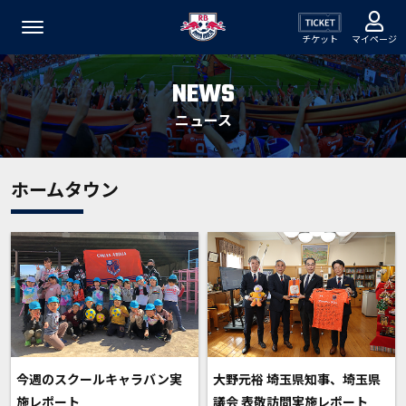
チケット
マイページ
NEWS
ニュース
ホームタウン
今週のスクールキャラバン実
大野元裕 埼玉県知事、埼玉県
施レポート
議会 表敬訪問実施レポート