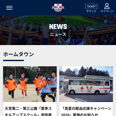
チケット
マイページ
NEWS
ニュース
ホームタウン
大宮第二・第三公園「夏季ス
「真夏の献血応援キャンペーン
キルアップスクール」参加者
2020」実施のお知らせ