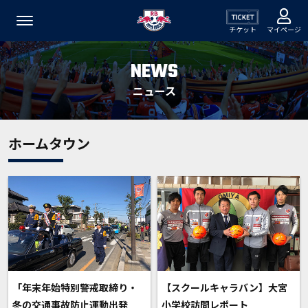
チケット
マイページ
NEWS
ニュース
ホームタウン
「年末年始特別警戒取締り・
【スクールキャラバン】大宮
冬の交通事故防止運動出発
小学校訪問レポート