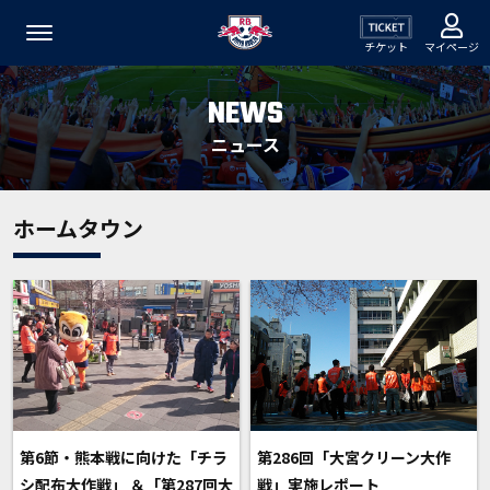
チケット
マイページ
NEWS
ニュース
ホームタウン
第6節・熊本戦に向けた「チラ
第286回「大宮クリーン大作
シ配布大作戦」 ＆「第287回大
戦」実施レポート