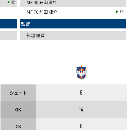
62'
MF 40 石山 青空
MF 70 前田 椋介
59'
監督
船越 優蔵
6
シュート
14
GK
6
CK