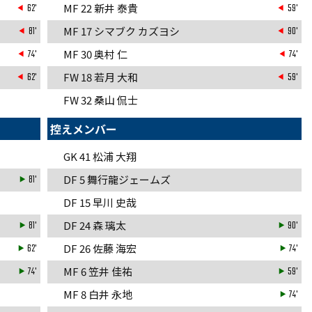
62'
MF 22 新井 泰貴
59'
81'
MF 17 シマブク カズヨシ
90'
74'
MF 30 奥村 仁
74'
62'
FW 18 若月 大和
59'
FW 32 桑山 侃士
控えメンバー
GK 41 松浦 大翔
81'
DF 5 舞行龍ジェームズ
DF 15 早川 史哉
81'
DF 24 森 璃太
90'
62'
DF 26 佐藤 海宏
74'
74'
MF 6 笠井 佳祐
59'
MF 8 白井 永地
74'