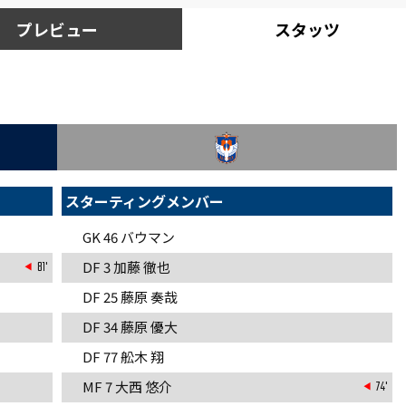
プレビュー
スタッツ
スターティングメンバー
GK 46 バウマン
81'
DF 3 加藤 徹也
DF 25 藤原 奏哉
DF 34 藤原 優大
DF 77 舩木 翔
MF 7 大西 悠介
74'