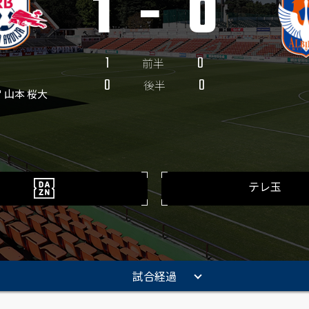
1
-
0
1
0
前半
0
0
後半
' 山本 桜大
テレ玉
試合経過