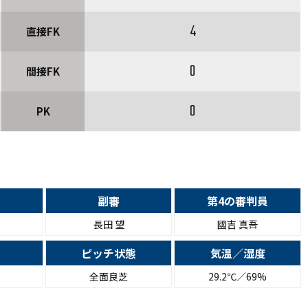
4
直接FK
0
間接FK
0
PK
副審
第4の審判員
長田 望
國吉 真吾
ピッチ状態
気温／湿度
全面良芝
29.2℃／69%