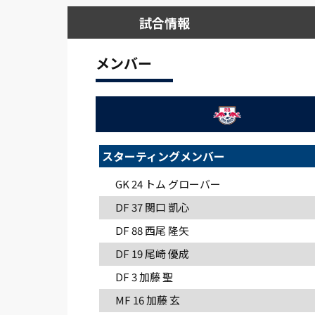
試合情報
メンバー
スターティングメンバー
GK 24
トム グローバー
DF 37
関口 凱心
DF 88
西尾 隆矢
DF 19
尾崎 優成
DF 3
加藤 聖
MF 16
加藤 玄