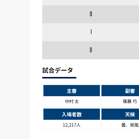
9
1
0
試合データ
主審
副審
中村 太
篠藤 巧
入場者数
天候
12,217人
曇、弱風