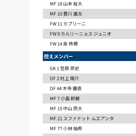
MF 18
山本 桜大
MF 10
豊川 雄太
FW 11
カプリーニ
FW 9
カルリーニョス ジュニオ
FW 14
泉 柊椰
控えメンバー
GK 1
笠原 昂史
DF 2
村上 陽介
DF 44
木寺 優直
MF 7
小島 幹敏
MF 15
中山 昂大
MF 21
スファナット ムエアンタ
MF 77
小林 柚希