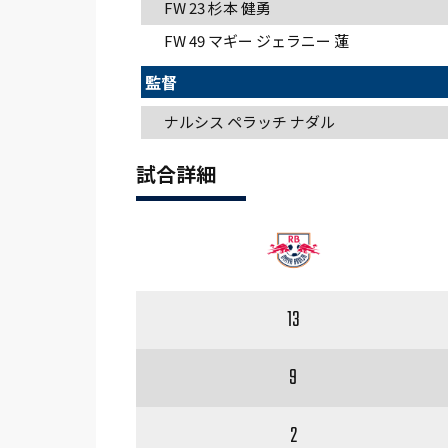
FW 23
杉本 健勇
FW 49
マギー ジェラニー 蓮
監督
ナルシス ペラッチ ナダル
試合詳細
13
9
2