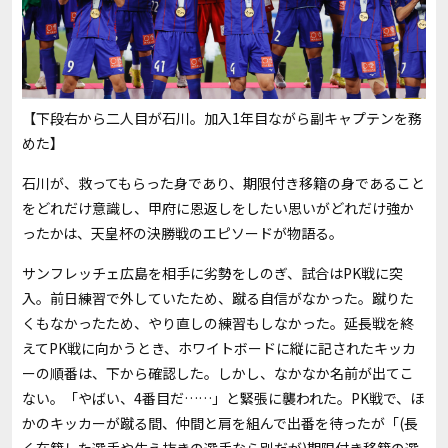
【下段右から二人目が石川。加入1年目ながら副キャプテンを務
めた】
石川が、救ってもらった身であり、期限付き移籍の身であること
をどれだけ意識し、甲府に恩返しをしたい思いがどれだけ強か
ったかは、天皇杯の決勝戦のエピソードが物語る。
サンフレッチェ広島を相手に劣勢をしのぎ、試合はPK戦に突
入。前日練習で外していたため、蹴る自信がなかった。蹴りた
くもなかったため、やり直しの練習もしなかった。延長戦を終
えてPK戦に向かうとき、ホワイトボードに縦に記されたキッカ
ーの順番は、下から確認した。しかし、なかなか名前が出てこ
ない。「やばい、4番目だ……」と緊張に襲われた。PK戦で、ほ
かのキッカーが蹴る間、仲間と肩を組んで出番を待ったが「(長
く在籍した選手や生え抜きの選手なら別だが)期限付き移籍の選