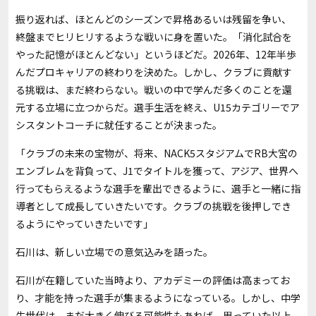
振り返れば、ほとんどのシーズンで昇格あるいは残留を争い、
終盤までヒリヒリするような戦いに身を置いた。「消化試合を
やった記憶がほとんどない」というほどだ。2026年、12年半歩
んだプロキャリアの終わりを決めた。しかし、クラブに貢献す
る挑戦は、まだ終わらない。戦いの中で学んだ多くのことを還
元する立場に立つからだ。選手生活を終え、U15カテゴリーでア
シスタントコーチに就任することが決まった。
「クラブの未来の宝物が、将来、NACK5スタジアムでRB大宮の
エンブレムを背負って、J1でタイトルを獲って、アジア、世界へ
行ってもらえるような選手を輩出できるように、選手と一緒に指
導者として成長していきたいです。クラブの挑戦を後押しでき
るようにやっていきたいです」
石川は、新しい立場での意気込みを語った。
石川が在籍していた当時より、アカデミーの評価は高まってお
り、才能を持った選手が集まるようになっている。しかし、中学
生世代は、まだ大きく伸びる可能性もあれば、思っていた以上