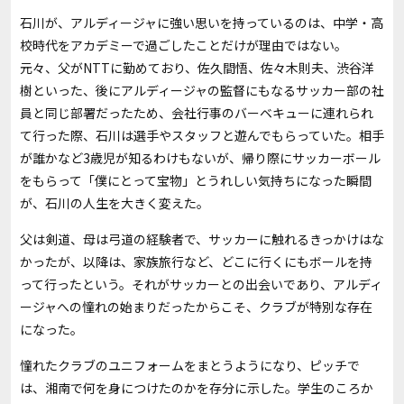
石川が、アルディージャに強い思いを持っているのは、中学・高
校時代をアカデミーで過ごしたことだけが理由ではない。
元々、父がNTTに勤めており、佐久間悟、佐々木則夫、渋谷洋
樹といった、後にアルディージャの監督にもなるサッカー部の社
員と同じ部署だったため、会社行事のバーベキューに連れられ
て行った際、石川は選手やスタッフと遊んでもらっていた。相手
が誰かなど3歳児が知るわけもないが、帰り際にサッカーボール
をもらって「僕にとって宝物」とうれしい気持ちになった瞬間
が、石川の人生を大きく変えた。
父は剣道、母は弓道の経験者で、サッカーに触れるきっかけはな
かったが、以降は、家族旅行など、どこに行くにもボールを持
って行ったという。それがサッカーとの出会いであり、アルディ
ージャへの憧れの始まりだったからこそ、クラブが特別な存在
になった。
憧れたクラブのユニフォームをまとうようになり、ピッチで
は、湘南で何を身につけたのかを存分に示した。学生のころか