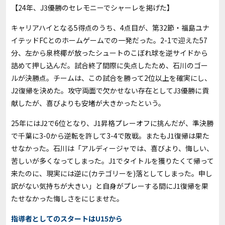
【24年、J3優勝のセレモニーでシャーレを掲げた】
キャリアハイとなる5得点のうち、4点目が、第32節・福島ユナ
イテッドFCとのホームゲームでの一発だった。2-1で迎えた57
分、左から泉柊椰が放ったシュートのこぼれ球を逆サイドから
詰めて押し込んだ。試合終了間際に失点したため、石川のゴー
ルが決勝点。チームは、この試合を勝って2位以上を確実にし、
J2復帰を決めた。攻守両面で欠かせない存在としてJ3優勝に貢
献したが、喜びよりも安堵が大きかったという。
25年にはJ2で6位となり、J1昇格プレーオフに挑んだが、準決勝
で千葉に3-0から逆転を許して3-4で敗戦。またもJ1復帰は果た
せなかった。石川は「アルディージャでは、喜びより、悔しい、
苦しいが多くなってしまった。J1でタイトルを獲りたくて帰って
来たのに、現実には逆に(カテゴリーを)落としてしまった。申し
訳がない気持ちが大きい」と自身がプレーする間にJ1復帰を果
たせなかった悔しさをにじませた。
指導者としてのスタートはU15から