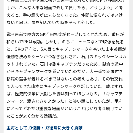
手が、こんな大事な場面で外して負けたら、どうしよう」と考
えると、手の震えが止まらなくなった。仲間に悟られてはいけ
ないと思い、肩を組んでいた腕をそっと外した。
蹴る直前で味方のGK河田晃兵がセーブしてくれたため、重圧が
和らいでPKは成功。しかし、のちにニュースなどで映像を見る
と、GKの好守と、5人目でキャプテンマークを巻いた山本英臣が
優勝を決めたシーンがつなぎ合わされ、石川のキックシーンはカ
ットされていた。石川は副キャプテンだったため、試合の途中
からキャプテンマークを巻いていたのだが、大一番で期限付き
移籍の選手が着けるべきではないとの考えもあり、その後交代
で入ってきた山本にキャプテンマークを託していた。成功すれ
ば、歴史的快挙に貢献した姿は知ってほしいもの。「キャプテ
ンマーク、渡さなきゃよかった」と笑い話にしていたが、甲府
にとってどれだけ重要な場面かということばかり考え続けてい
たことがよく分かる逸話だ。
主将としてJ3優勝・J2復帰に大きく貢献