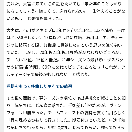
受けた。大宮に来てからの話を聞いても「来た年のことばかり
になってしまう。悔しくて、忘れられない。一生消えることがな
いと思う」と表情を曇らせた。
大宮は、石川が湘南でプロ1年目を迎えた14年にJ2へ降格。一度
はJ1へ復帰したが、17年以降はJ2に在籍。石川は、アルディー
ジャに移籍する際、J1復帰に貢献したいという思いを強く抱い
ていた。しかし、20年も21年もJ1昇格がかなわないどころか、
チームは15位、16位と低迷。21年シーズンの最終節・ザスパク
サツ群馬(当時)戦、89分に交代でピッチを去るとき「これが、ア
ルディージャで最後かもしれない」と感じた。
覚悟をもって移籍した甲府での戴冠
その後の面談で、翌シーズンの構想では出場機会が減ることを知
り、気持ちは、どん底に落ちた。手を差し伸べたのが、ヴァン
フォーレ甲府だった。チームファーストの姿勢を貫く石川らしく
「骨を埋めるつもりで行きました。期限付きといえど、中途半端
な気持ちで行ったら、甲府に失礼。拾ってもらい、救ってもらっ