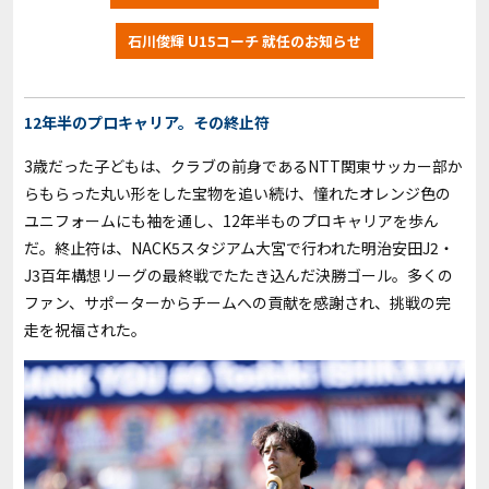
石川俊輝 U15コーチ 就任のお知らせ
12年半のプロキャリア。その終止符
3歳だった子どもは、クラブの前身であるNTT関東サッカー部か
らもらった丸い形をした宝物を追い続け、憧れたオレンジ色の
ユニフォームにも袖を通し、12年半ものプロキャリアを歩ん
だ。終止符は、NACK5スタジアム大宮で行われた明治安田J2・
J3百年構想リーグの最終戦でたたき込んだ決勝ゴール。多くの
ファン、サポーターからチームへの貢献を感謝され、挑戦の完
走を祝福された。