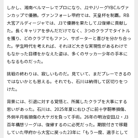
しかし、湘南ベルマーレでプロになり、J2やJリーグYBCルヴァ
ンカップで優勝。ヴァンフォーレ甲府では、天皇杯を制覇。RB
大宮アルディージャでは、J3で優勝を果たしてJ2復帰に貢献し
た。長くキャリアを歩んだだけでなく、3つのクラブでタイトル
を獲り、どのクラブでもファン、サポーターと喜びを分かち合っ
た。学生時代を考えれば、それほど大きな実現性があるわけで
もなかった目標をかなえた姿は、多くのサッカー少年の手本に
もなるものだった。
挑戦の終わりは、寂しいものだ。見ていて、まだプレーできるの
ではないかとも思える。それでも、石川は納得して区切りをつ
けた。
背景には、引退に対する覚悟と、所属したクラブを大事にする
思いがあった。石川は、2025年夏に右ひざに前十字靭帯損傷、
外側半月板損傷の大ケガを負って手術。26年の明治安田J2・J3
百年構想リーグは、復帰するのに必死だった。期限付きで移籍
していた甲府から大宮に戻った23年に「もう一度、選手として