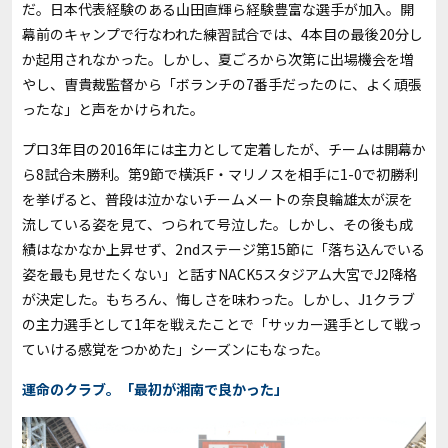
だ。日本代表経験のある山田直輝ら経験豊富な選手が加入。開
幕前のキャンプで行なわれた練習試合では、4本目の最後20分し
か起用されなかった。しかし、夏ごろから次第に出場機会を増
やし、曺貴裁監督から「ボランチの7番手だったのに、よく頑張
ったな」と声をかけられた。
プロ3年目の2016年には主力として定着したが、チームは開幕か
ら8試合未勝利。第9節で横浜F・マリノスを相手に1-0で初勝利
を挙げると、普段は泣かないチームメートの奈良輪雄太が涙を
流している姿を見て、つられて号泣した。しかし、その後も成
績はなかなか上昇せず、2ndステージ第15節に「落ち込んでいる
姿を最も見せたくない」と話すNACK5スタジアム大宮でJ2降格
が決定した。もちろん、悔しさを味わった。しかし、J1クラブ
の主力選手として1年を戦えたことで「サッカー選手として戦っ
ていける感覚をつかめた」シーズンにもなった。
運命のクラブ。「最初が湘南で良かった」