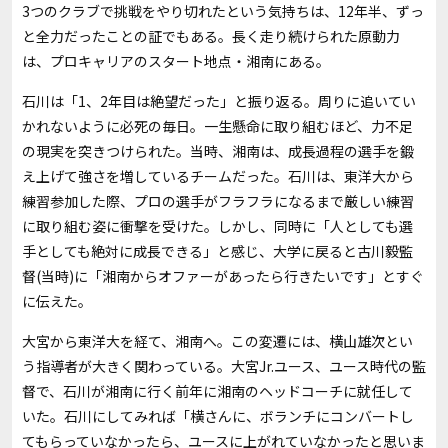
3つのクラブで挑戦をやり切れたという気持ちは、12年半、ずっ
と全力だったことの証でもある。長く走り続けられた原動力
は、プロキャリアのスタート地点・湘南にある。
石川は「1、2年目は絶望だった」と振り返る。周りに追いてい
かれないように必死の毎日。一生懸命に取り組むほど、力不足
の現実を突きつけられた。当時、湘南は、成長過程の選手を鍛
え上げて強さを増しているチームだった。石川は、東洋大から
練習参加した際、プロの選手がフラフラになるまで厳しい練習
に取り組む姿に衝撃を受けた。しかし、同時に「人としても選
手としても絶対に成長できる」と感じ、大学に戻ると古川毅監
督(当時)に「湘南からオファーがあったら行きたいです」とすぐ
に伝えた。
大宮から東洋大を経て、湘南へ。この変遷には、横山雄次とい
う指導者が大きく関わっている。大宮Jr.ユース、ユース時代の監
督で、石川が湘南に行く前年に湘南のヘッドコーチに就任して
いた。石川にしてみれば「横さんに、ボランチにコンバートし
てもらっていなかったら、ユースに上がれていなかったと思いま