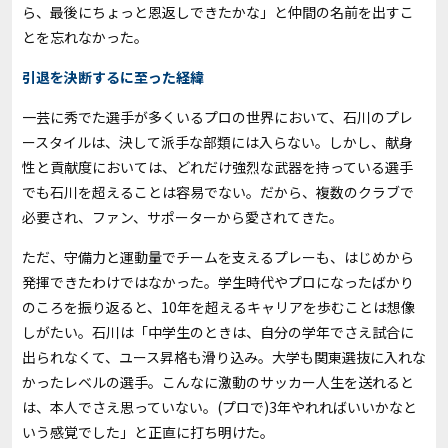
ら、最後にちょっと恩返しできたかな」と仲間の名前を出すこ
とを忘れなかった。
引退を決断するに至った経緯
一芸に秀でた選手が多くいるプロの世界において、石川のプレ
ースタイルは、決して派手な部類には入らない。しかし、献身
性と貢献度においては、どれだけ強烈な武器を持っている選手
でも石川を超えることは容易でない。だから、複数のクラブで
必要され、ファン、サポーターから愛されてきた。
ただ、守備力と運動量でチームを支えるプレーも、はじめから
発揮できたわけではなかった。学生時代やプロになったばかり
のころを振り返ると、10年を超えるキャリアを歩むことは想像
しがたい。石川は「中学生のときは、自分の学年でさえ試合に
出られなくて、ユース昇格も滑り込み。大学も関東選抜に入れな
かったレベルの選手。こんなに激動のサッカー人生を送れると
は、本人でさえ思っていない。(プロで)3年やれればいいかなと
いう感覚でした」と正直に打ち明けた。